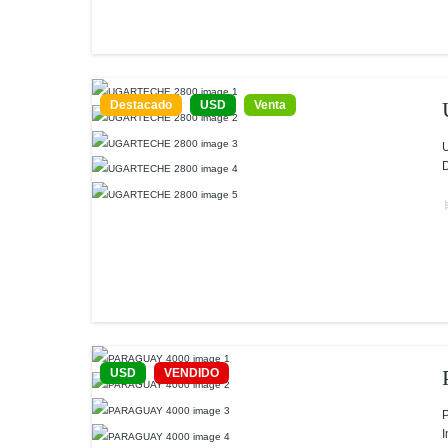
Destacado
USD
Venta
U
D
USD
VENDIDO
P
I