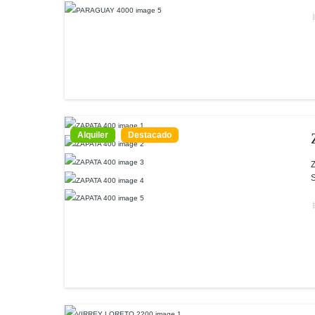
Alquiler
Destacado
Z
S