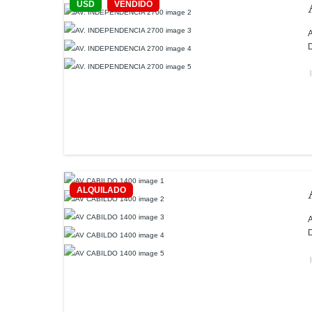
USD
VENDIDO
A
D
ALQUILADO
A
D