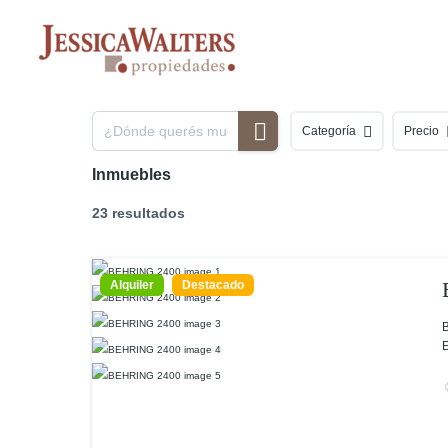
Ir
al
contenido
Categoría
Precio
Inmuebles
23 resultados
Alquiler
Destacado
B
E