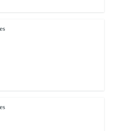
es
es