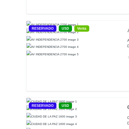
RESERVADO
USD
Venta
A
D
RESERVADO
USD
C
D