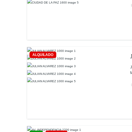
ALQUILADO
J
M