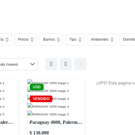
ía
Precio
Barrios
Tipo
Ambientes
Dormit
¡UPS! Esta página n
USD
VENDIDO
Palermo,
Paraguay 4000, Palermo,
Buenos
Capital Federal, Buenos
$ 138.000