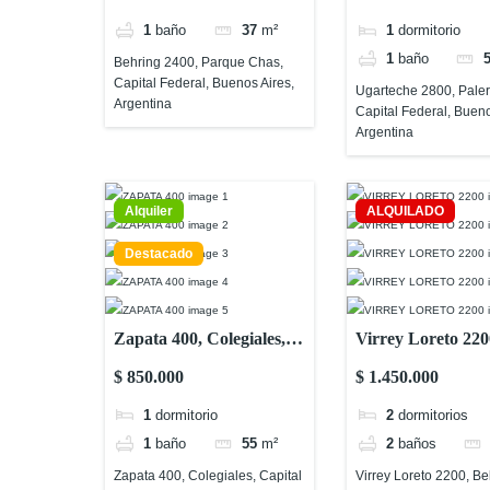
Buenos Aires, Argentina
Aires, Argentina
1
baño
37
m²
1
dormitorio
1
baño
Behring 2400, Parque Chas,
Capital Federal, Buenos Aires,
Ugarteche 2800, Pale
Argentina
Capital Federal, Bueno
Argentina
Alquiler
ALQUILADO
Destacado
Zapata 400, Colegiales,
Virrey Loreto 220
Capital Federal, Buenos
Belgrano, Capital
$ 850.000
$ 1.450.000
Aires, Argentina
Federal, Buenos A
1
dormitorio
2
dormitorios
Argentina
1
baño
55
m²
2
baños
Zapata 400, Colegiales, Capital
Virrey Loreto 2200, Be