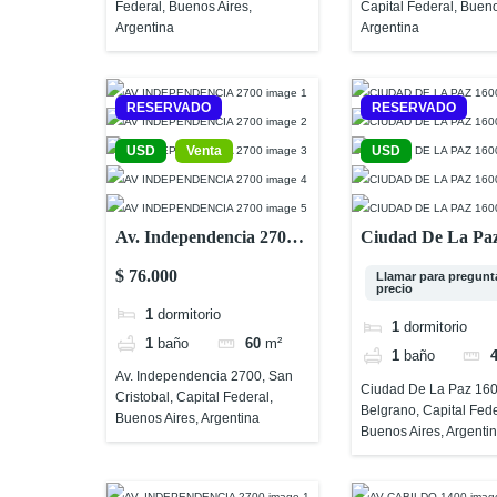
Federal, Buenos Aires,
Capital Federal, Bueno
Argentina
Argentina
RESERVADO
RESERVADO
USD
Venta
USD
Av. Independencia 2700,
Ciudad De La Paz
San Cristobal, Capital
Belgrano, Capital
$ 76.000
Llamar para pregunta
Federal, Buenos Aires,
Federal, Buenos A
precio
1
dormitorio
Argentina
Argentina
1
dormitorio
1
baño
60
m²
1
baño
Av. Independencia 2700, San
Ciudad De La Paz 160
Cristobal, Capital Federal,
Belgrano, Capital Fede
Buenos Aires, Argentina
Buenos Aires, Argenti