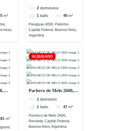
Aires, Argentina
2
dormitorios
55
m²
1
baño
49
m²
rmo,
Paraguay 4000, Palermo,
s Aires,
Capital Federal, Buenos Aires,
Argentina
ALQUILADO
0,
Pacheco de Melo 2600,
Recoleta, Capital Federal,
1
dormitorio
ires,
Buenos Aires, Argentina
1
baño
47
m²
Pacheco de Melo 2600,
81
m²
Recoleta, Capital Federal,
Buenos Aires, Argentina
lgrano,