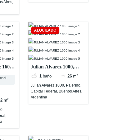
s Aires,
ALQUILADO
 1600,
Julian Alvarez 1000,
Palermo, Capital Federal,
1
baño
26
m²
r el
ires,
Buenos Aires, Argentina
Julian Alvarez 1000, Palermo,
Capital Federal, Buenos Aires,
Argentina
42
m²
0,
ral,
na