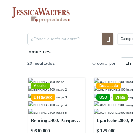
Ir
al
contenido
Categor
Inmuebles
23 resultados
Ordenar por
Alquiler
Destacado
Destacado
USD
Venta
Behring 2400, Parque
Ugarteche 2800, 
Chas, Capital Federal,
Capital Federal, 
$ 630.000
$ 125.000