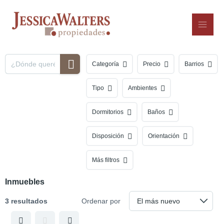
Ir
al
contenido
Categoría
Precio
Barrios
Tipo
Ambientes
Dormitorios
Baños
Disposición
Orientación
Más filtros
Inmuebles
3 resultados
Ordenar por