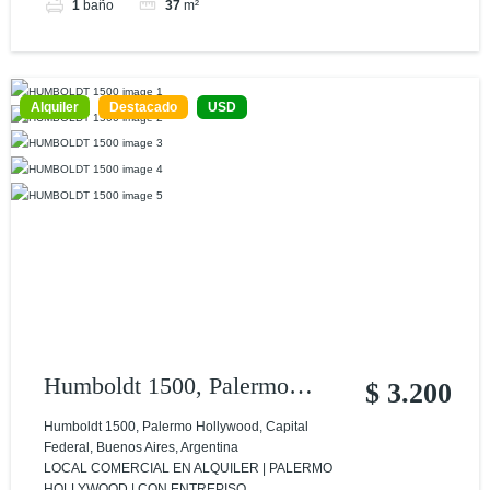
1
baño
37
m²
Alquiler
Destacado
USD
Humboldt 1500, Palermo
$ 3.200
Hollywood, Capital Federal,
Humboldt 1500, Palermo Hollywood, Capital
Federal, Buenos Aires, Argentina
Buenos Aires, Argentina
LOCAL COMERCIAL EN ALQUILER | PALERMO
HOLLYWOOD | CON ENTREPISO...