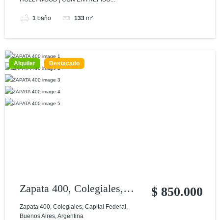
1
baño
133
m²
Alquiler
Destacado
Zapata 400, Colegiales,
$ 850.000
Capital Federal, Buenos
Zapata 400, Colegiales, Capital Federal,
Buenos Aires, Argentina