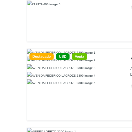
Destacado
USD
Venta
A
D