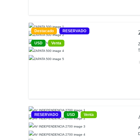
Destacado
RESERVADO
USD
Venta
Z
S
RESERVADO
USD
Venta
A
D