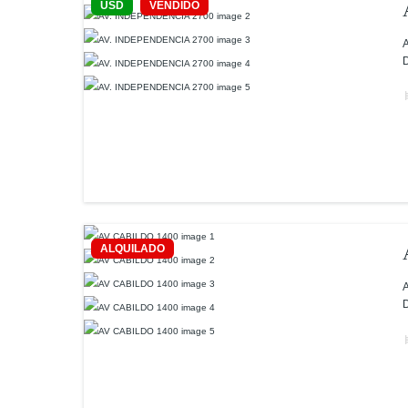
USD
VENDIDO
A
D
ALQUILADO
A
D