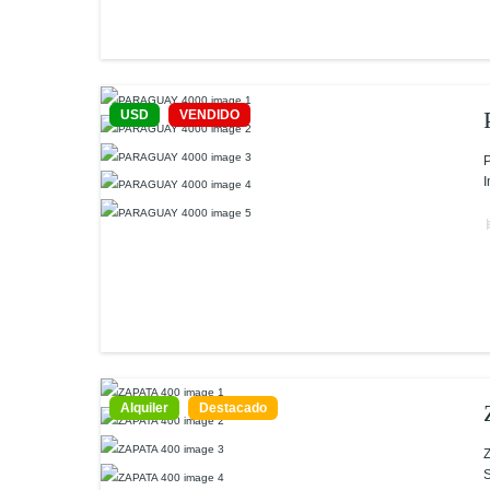
USD
VENDIDO
P
I
Alquiler
Destacado
Z
S