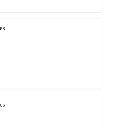
es
es