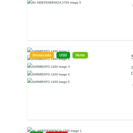
Destacado
USD
Venta
S
D