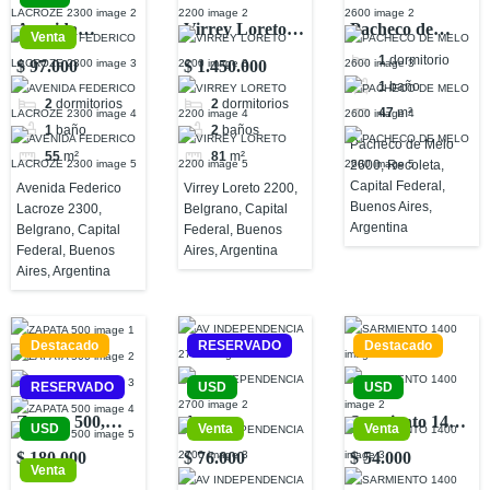
Avenida
Virrey Loreto
Pacheco de
Venta
Federico
2200, Belgrano,
Melo 2600,
1
dormitorio
$ 97.000
$ 1.450.000
Lacroze 2300,
Capital Federal,
Recoleta,
1
baño
2
dormitorios
2
dormitorios
Belgrano,
Buenos Aires,
Capital Federal,
47
m²
1
baño
2
baños
Capital Federal,
Argentina
Buenos Aires,
Pacheco de Melo
55
m²
81
m²
Buenos Aires,
Argentina
2600, Recoleta,
Argentina
Capital Federal,
Avenida Federico
Virrey Loreto 2200,
Buenos Aires,
Lacroze 2300,
Belgrano, Capital
Argentina
Belgrano, Capital
Federal, Buenos
Federal, Buenos
Aires, Argentina
Aires, Argentina
Destacado
RESERVADO
Destacado
RESERVADO
USD
USD
Zapata 500,
Av.
Sarmiento 1400,
USD
Venta
Venta
Colegiales,
Independencia
San Nicolas,
$ 180.000
$ 76.000
$ 54.000
Venta
Capital Federal,
2700, San
Capital Federal,