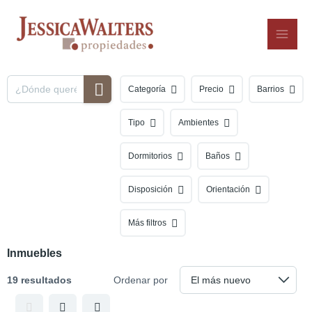
Ir
al
contenido
Categoría
Precio
Barrios
Tipo
Ambientes
Dormitorios
Baños
Disposición
Orientación
Más filtros
Inmuebles
19 resultados
Ordenar por