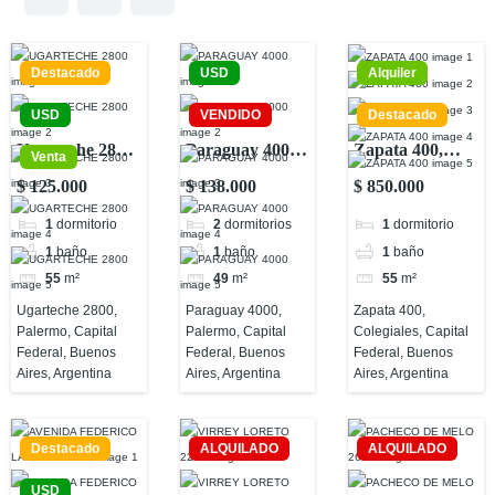
Destacado
USD
Alquiler
USD
VENDIDO
Destacado
Ugarteche 2800,
Paraguay 4000,
Zapata 400,
Venta
Palermo,
Palermo,
Colegiales,
$ 125.000
$ 138.000
$ 850.000
Capital Federal,
Capital Federal,
Capital Federal,
1
dormitorio
2
dormitorios
1
dormitorio
Buenos Aires,
Buenos Aires,
Buenos Aires,
1
baño
1
baño
1
baño
Argentina
Argentina
Argentina
55
m²
49
m²
55
m²
Ugarteche 2800,
Paraguay 4000,
Zapata 400,
Palermo, Capital
Palermo, Capital
Colegiales, Capital
Federal, Buenos
Federal, Buenos
Federal, Buenos
Aires, Argentina
Aires, Argentina
Aires, Argentina
Destacado
ALQUILADO
ALQUILADO
USD