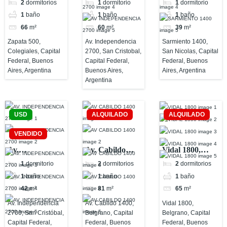
2
dormitorios
1
dormitorio
1
dormitorio
Buenos Aires,
Cristobal,
Buenos Aires,
1
baño
1
baño
1
baño
Argentina
Capital Federal,
Argentina
66
m²
60
m²
39
m²
Buenos Aires,
Argentina
Zapata 500,
Av. Independencia
Sarmiento 1400,
Colegiales, Capital
2700, San Cristobal,
San Nicolas, Capital
Federal, Buenos
Capital Federal,
Federal, Buenos
Aires, Argentina
Buenos Aires,
Aires, Argentina
Argentina
USD
ALQUILADO
ALQUILADO
VENDIDO
Av.
Av. Cabildo
Vidal 1800,
Independencia
1400, Belgrano,
Belgrano,
1
dormitorio
2
dormitorios
2
dormitorios
2700, San
Capital Federal,
Capital Federal,
1
baño
1
baño
1
baño
Cristóbal,
Buenos Aires,
Buenos Aires
42
m²
81
m²
65
m²
Capital Federal,
Argentina
Av. Independencia
Av. Cabildo 1400,
Vidal 1800,
Buenos Aires,
2700, San Cristóbal,
Belgrano, Capital
Belgrano, Capital
Argentina
Capital Federal,
Federal, Buenos
Federal, Buenos