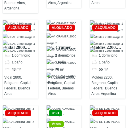
Buenos Aires,
Aires, Argentina
Aires
Argentina
ALQUILADO
ALQUILADO
ALQUILADO
Vidal 2800,
Av. Cramer
Moldes 2200,
Belgrano,
2000, Belgrano,
Belgrano,
1
dormitorio
2
dormitorios
1
dormitorio
Capital Federal,
Capital Federal,
Capital Federal,
1
baño
1
baño
1
baño
Buenos Aires
Buenos Aires
Buenos Aires,
43
m²
76
m²
55
m²
Argentina
Vidal 2800,
Av. Cramer 2000,
Moldes 2200,
Belgrano, Capital
Belgrano, Capital
Belgrano, Capital
Federal, Buenos
Federal, Buenos
Federal, Buenos
Aires
Aires
Aires, Argentina
ALQUILADO
USD
ALQUILADO
Venta